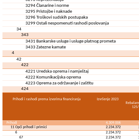
3294 Članarine i norme
3295 Pristojbe i naknade
3296 Troškovi sudskih postupaka
3299 Ostali nespomenuti rashodi poslovanja
34
343
3431 Bankarske usluge i usluge platnog prometa
3433 Zatezne kamate
4
42
422
4221 Uredska oprema i namještaj
4222 Komunikacijska oprema
4223 Oprema za održavanje i zaštitu
424
Prihodi i rashodi prema izvorima financiranja
Izvršenje 2023
Rebalan
125
Prihodi
4.309.006
11 Opći prihodi i primici
2.234.372
6
2.234.372
67
2.234.372