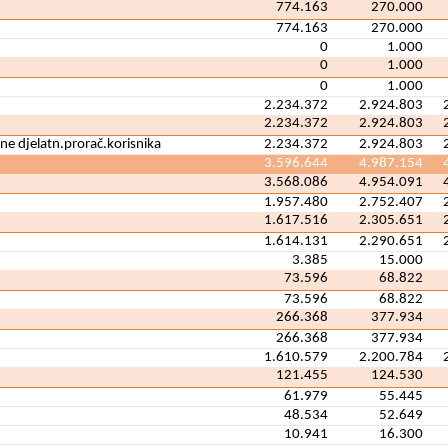
774.163
270.000
774.163
270.000
0
1.000
0
1.000
0
1.000
2.234.372
2.924.803
2.234.372
2.924.803
ne djelatn.prorač.korisnika
2.234.372
2.924.803
3.596.644
4.987.154
3.568.086
4.954.091
1.957.480
2.752.407
1.617.516
2.305.651
1.614.131
2.290.651
3.385
15.000
73.596
68.822
73.596
68.822
266.368
377.934
266.368
377.934
1.610.579
2.200.784
121.455
124.530
61.979
55.445
48.534
52.649
10.941
16.300