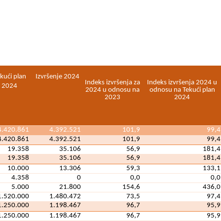
kući plan
Izvršenje 2024
Indeks izvršenja za
Indeks izvršenja 2024 u
2024
2024 u odnosu na
odnosu na Tekući plan
2023
2024
4.420.861
4.392.521
101,9
99,4
4.420.861
4.392.521
101,9
99,4
19.358
35.106
56,9
181,4
19.358
35.106
56,9
181,4
10.000
13.306
59,3
133,1
4.358
0
0,0
0,0
5.000
21.800
154,6
436,0
1.520.000
1.480.472
73,5
97,4
1.250.000
1.198.467
96,7
95,9
1.250.000
1.198.467
96,7
95,9