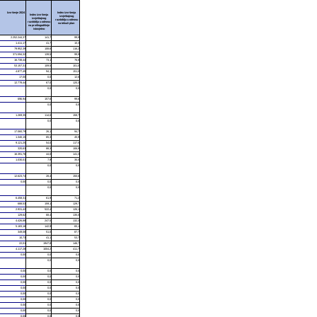
Izvršenje 2024
Index izvršenja
Index izvršenja
izvještajnog
izvještajnog
razdoblja u odnosu
razdoblja u odnosu
na tekući plan
na prošlogodišnje
istovjetno
2.252.244,37
141,7
99,9
1.411,17
41,7
10,3
79.952,39
108,6
116,2
371.594,32
139,5
99,9
16.738,44
73,1
76,8
53.157,31
109,5
101,0
4.877,45
94,1
151,0
17,00
0,0
12,6
12.778,44
67,0
120,3
0,0
0,0
696,94
157,6
99,6
0,0
0,0
1.269,35
114,0
158,7
0,0
0,0
17.060,79
26,1
94,7
1.340,15
65,3
45,9
9.121,25
54,0
117,5
320,63
88,3
106,9
16.391,76
44,0
141,3
1.030,01
7,9
35,5
0,0
0,0
12.623,74
28,4
150,6
0,00
0,0
0,0
0,0
0,0
6.458,31
61,9
71,2
688,53
159,1
129,7
2.931,42
522,4
126,1
129,62
68,4
135,0
4.426,88
247,5
132,3
5.183,16
142,9
65,1
349,08
51,0
87,7
10,73
41,1
53,7
22,01
1947,8
146,7
4.117,28
1004,2
411,7
0,00
0,0
0,0
0,0
0,0
0,00
0,0
0,0
0,00
0,0
0,0
0,00
0,0
0,0
0,00
0,0
0,0
0,00
0,0
0,0
0,00
0,0
0,0
0,00
0,0
0,0
0,00
0,0
0,0
0,00
0,0
0,0