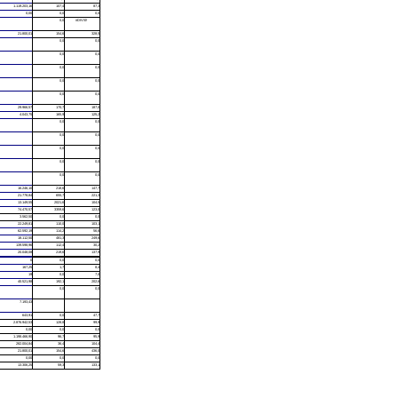
1.119.203,16
107,4
87,3
0,00
0,0
0,0
0,0
#DIV/0!
21.800,01
154,6
328,5
0,0
0,0
0,0
0,0
0,0
0,0
0,0
0,0
0,0
0,0
29.966,57
170,7
187,0
4.043,75
165,9
125,2
0,0
0,0
0,0
0,0
0,0
0,0
0,0
0,0
0,0
0,0
16.246,10
218,6
147,7
21.778,84
655,7
221,3
13.149,55
2021,6
104,5
74.470,57
3359,6
123,0
3.562,50
0,0
0,0
22.249,81
110,0
103,1
62.592,19
114,2
56,6
18.112,50
481,3
249,6
139.598,96
112,4
30,2
20.048,08
219,6
137,9
0
0,0
0,0
167,25
1,7
8,4
19
0,0
7,0
40.521,98
192,1
202,6
0,0
0,0
7.193,43
643,91
0,0
47,7
2.876.942,53
128,8
99,9
0,00
0,0
0,0
1.198.466,90
96,7
95,9
282.004,84
36,4
104,4
21.800,01
154,6
436,0
0,00
0,0
0,0
13.306,25
59,3
133,1