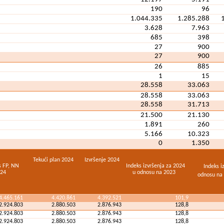
190
96
1.044.335
1.285.288
3.628
7.963
685
398
27
900
27
900
26
885
1
15
28.558
33.063
28.558
33.063
28.558
31.713
21.500
21.130
1.891
260
5.166
10.323
0
1.350
Tekući plan 2024
Izvršenje 2024
s FP, NN
Indeks izvršenja za 2024
Indeks i
/24
u odnosu na 2023
odnosu na 
4.465.161
4.420.861
4.392.521
101,9
2.924.803
2.880.503
2.876.943
128,8
2.924.803
2.880.503
2.876.943
128,8
2.924.803
2.880.503
2.876.943
128,8