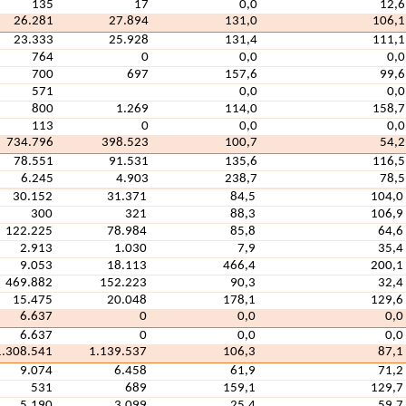
135
17
0,0
12,6
26.281
27.894
131,0
106,1
23.333
25.928
131,4
111,1
764
0
0,0
0,0
700
697
157,6
99,6
571
0,0
0,0
800
1.269
114,0
158,7
113
0
0,0
0,0
734.796
398.523
100,7
54,2
78.551
91.531
135,6
116,5
6.245
4.903
238,7
78,5
30.152
31.371
84,5
104,0
300
321
88,3
106,9
122.225
78.984
85,8
64,6
2.913
1.030
7,9
35,4
9.053
18.113
466,4
200,1
469.882
152.223
90,3
32,4
15.475
20.048
178,1
129,6
6.637
0
0,0
0,0
6.637
0
0,0
0,0
1.308.541
1.139.537
106,3
87,1
9.074
6.458
61,9
71,2
531
689
159,1
129,7
5.190
3.099
25,4
59,7