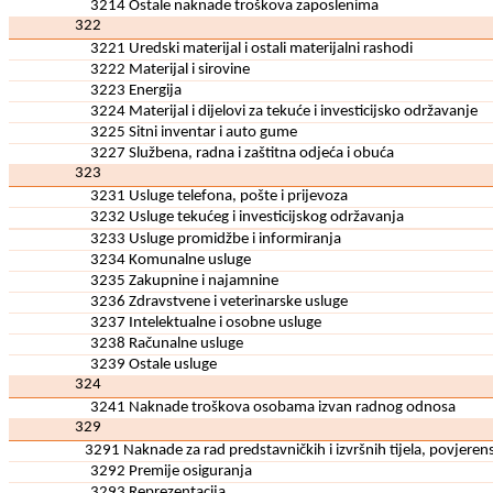
3214 Ostale naknade troškova zaposlenima
322
3221 Uredski materijal i ostali materijalni rashodi
3222 Materijal i sirovine
3223 Energija
3224 Materijal i dijelovi za tekuće i investicijsko održavanje
3225 Sitni inventar i auto gume
3227 Službena, radna i zaštitna odjeća i obuća
323
3231 Usluge telefona, pošte i prijevoza
3232 Usluge tekućeg i investicijskog održavanja
3233 Usluge promidžbe i informiranja
3234 Komunalne usluge
3235 Zakupnine i najamnine
3236 Zdravstvene i veterinarske usluge
3237 Intelektualne i osobne usluge
3238 Računalne usluge
3239 Ostale usluge
324
3241 Naknade troškova osobama izvan radnog odnosa
329
3291 Naknade za rad predstavničkih i izvršnih tijela, povjerens
3292 Premije osiguranja
3293 Reprezentacija