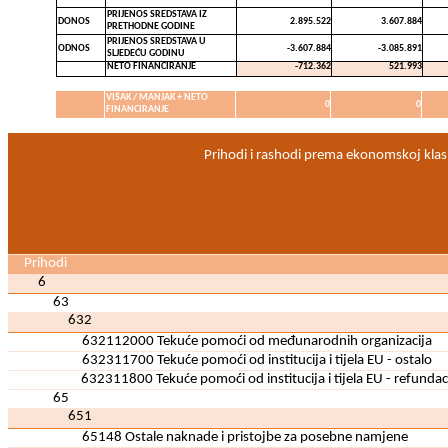
PRIJENOS SREDSTAVA IZ
DONOS
2.895.522
3.607.884
PRETHODNE GODINE
PRIJENOS SREDSTAVA U
ODNOS
-3.607.884
-3.085.891
SLJEDEĆU GODINU
NETO FINANCIRANJE
-712.362
521.993
VIŠAK / MANJAK + NETO
0
0
FINANCIRANJE
Prihodi i rashodi prema ekonomskoj klasif
Prihodi
6
63
632
632112000 Tekuće pomoći od međunarodnih organizacija
632311700 Tekuće pomoći od institucija i tijela EU - ostalo
632311800 Tekuće pomoći od institucija i tijela EU - refundac
65
651
65148 Ostale naknade i pristojbe za posebne namjene