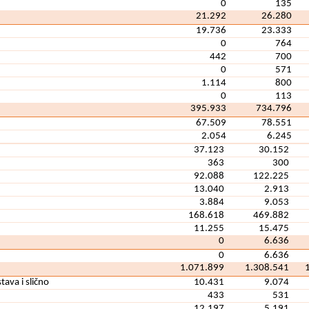
0
135
21.292
26.280
19.736
23.333
0
764
442
700
0
571
1.114
800
0
113
395.933
734.796
67.509
78.551
2.054
6.245
37.123
30.152
363
300
92.088
122.225
13.040
2.913
3.884
9.053
168.618
469.882
11.255
15.475
0
6.636
0
6.636
1.071.899
1.308.541
tava i slično
10.431
9.074
433
531
12.197
5.191