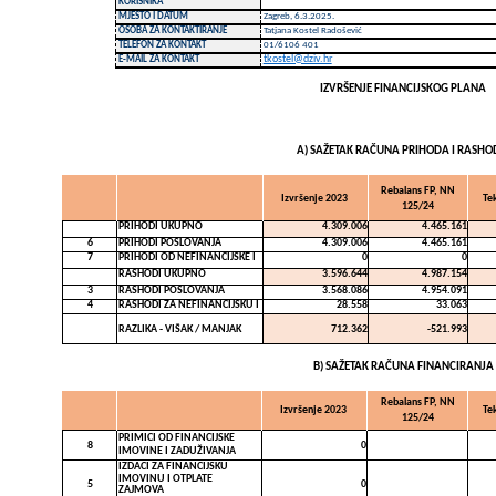
KORISNIKA
MJESTO I DATUM
Zagreb, 6.3.2025.
OSOBA ZA KONTAKTIRANJE
Tatjana Kostel Radošević
TELEFON ZA KONTAKT
01/6106 401
tkostel@dziv.hr
E-MAIL ZA KONTAKT
IZVRŠENJE FINANCIJSKOG PLANA
SAŽETAK RAČUNA PRIHODA I RASHO
Rebalans FP, NN
Izvršenje 2023
Te
125/24
PRIHODI UKUPNO
4.309.006
4.465.161
6
PRIHODI POSLOVANJA
4.309.006
4.465.161
7
PRIHODI OD NEFINANCIJSKE I
0
0
RASHODI UKUPNO
3.596.644
4.987.154
3
RASHODI POSLOVANJA
3.568.086
4.954.091
4
RASHODI ZA NEFINANCIJSKU I
28.558
33.063
RAZLIKA - VIŠAK / MANJAK
712.362
-521.993
SAŽETAK RAČUNA FINANCIRANJA
Rebalans FP, NN
Izvršenje 2023
Te
125/24
PRIMICI OD FINANCIJSKE
8
0
IMOVINE I ZADUŽIVANJA
IZDACI ZA FINANCIJSKU
IMOVINU I OTPLATE
5
0
ZAJMOVA