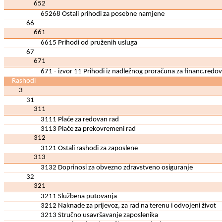
652
65268 Ostali prihodi za posebne namjene
66
661
6615 Prihodi od pruženih usluga
67
671
671 - izvor 11 Prihodi iz nadležnog proračuna za financ.redov
Rashodi
3
31
311
3111 Plaće za redovan rad
3113 Plaće za prekovremeni rad
312
3121 Ostali rashodi za zaposlene
313
3132 Doprinosi za obvezno zdravstveno osiguranje
32
321
3211 Službena putovanja
3212 Naknade za prijevoz, za rad na terenu i odvojeni život
3213 Stručno usavršavanje zaposlenika