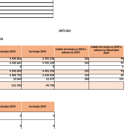
OPĆI DIO
DA
Indeks izvršenja za 2024 u
Indeks izvršenja za 2024 u
odnosu na Tekući plan
kući plan 2024
Izvršenje 2024
odnosu na 2023
2024
4.420.861
4.392.520
102
99
4.420.861
4.392.520
102
99
0
0
0
4.942.854
4.492.310
125
91
4.909.791
4.439.834
124
90
33.063
52.477
184
159
-521.993
-99.790
kući plan 2024
Izvršenje 2024
0
0
0
0