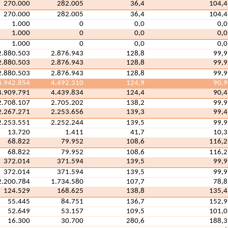
270.000
282.005
36,4
104,4
270.000
282.005
36,4
104,4
1.000
0
0,0
0,0
1.000
0
0,0
0,0
1.000
0
0,0
0,0
2.880.503
2.876.943
128,8
99,9
2.880.503
2.876.943
128,8
99,9
2.880.503
2.876.943
128,8
99,9
4.942.854
4.492.310
124,9
90,9
4.909.791
4.439.834
124,4
90,4
2.708.107
2.705.202
138,2
99,9
2.267.271
2.253.656
139,3
99,4
2.253.551
2.252.244
139,5
99,9
13.720
1.411
41,7
10,3
68.822
79.952
108,6
116,2
68.822
79.952
108,6
116,2
372.014
371.594
139,5
99,9
372.014
371.594
139,5
99,9
2.200.784
1.734.580
107,7
78,8
124.529
168.625
138,8
135,4
55.445
84.751
136,7
152,9
52.649
53.157
109,5
101,0
16.300
30.700
280,6
188,3