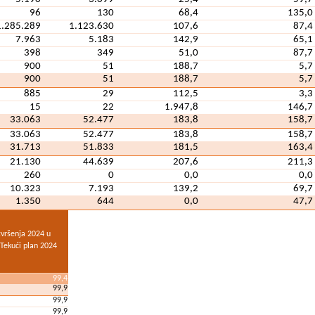
96
130
68,4
135,0
1.285.289
1.123.630
107,6
87,4
7.963
5.183
142,9
65,1
398
349
51,0
87,7
900
51
188,7
5,7
900
51
188,7
5,7
885
29
112,5
3,3
15
22
1.947,8
146,7
33.063
52.477
183,8
158,7
33.063
52.477
183,8
158,7
31.713
51.833
181,5
163,4
21.130
44.639
207,6
211,3
260
0
0,0
0,0
10.323
7.193
139,2
69,7
1.350
644
0,0
47,7
zvršenja 2024 u
Tekući plan 2024
99,4
99,9
99,9
99,9