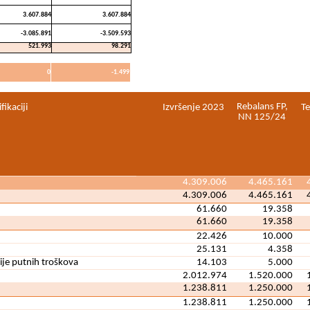
3.607.884
3.607.884
-3.085.891
-3.509.593
521.993
98.291
0
-1.499
Rebalans FP,
ikaciji
Izvršenje 2023
Te
NN 125/24
4.309.006
4.465.161
4.309.006
4.465.161
61.660
19.358
61.660
19.358
22.426
10.000
25.131
4.358
ije putnih troškova
14.103
5.000
2.012.974
1.520.000
1.238.811
1.250.000
1.238.811
1.250.000