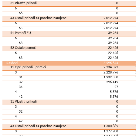
31 Vlastiti prihodi
0
6
0
66
0
43 Ostali prihodi za posebne namjene
2.012.974
6
2.012.974
65
2.012.974
51 Pomoći EU
39.234
6
39.234
63
39.234
52 Ostale pomoći
22.426
6
22.426
63
22.426
Rashodi
3.596.644
11 Opći prihodi i primici
2.234.372
3
2.228.796
31
1.932.350
32
296.419
34
27
4
5.576
42
5.576
31 Vlastiti prihodi
0
3
0
32
0
4
0
42
0
43 Ostali prihodi za posebne namjene
1.300.889
3
1.277.908