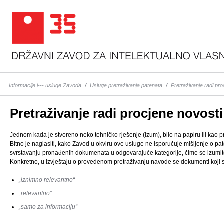
Informacije i--- usluge Zavoda
/
Usluge pretraživanja patenata
/
Pretraživanje radi pr
Pretraživanje radi procjene novost
Jednom kada je stvoreno neko tehničko rješenje (izum), bilo na papiru ili kao pr
Bitno je naglasiti, kako Zavod u okviru ove usluge ne isporučuje mišljenje o pate
svrstavanju pronađenih dokumenata u odgovarajuće kategorije, čime se izumite
Konkretno, u izvještaju o provedenom pretraživanju navode se dokumenti koji s
„iznimno relevantno“
„relevantno“
„samo za informaciju“