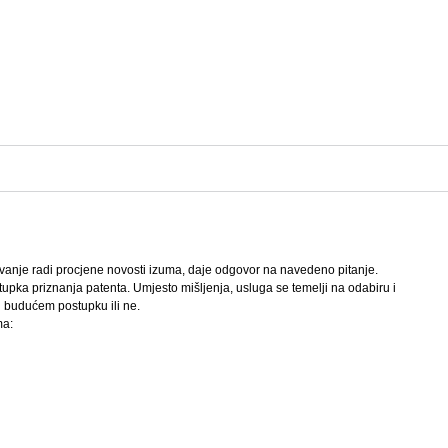
traživanje radi procjene novosti izuma, daje odgovor na navedeno pitanje.
ostupka priznanja patenta. Umjesto mišljenja, usluga se temelji na odabiru i
 budućem postupku ili ne.
ma: