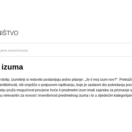
ocjene novosti izuma
i izuma
ototip, izumitelji si redovito postavljaju jedno pitanje: „Je li moj izum nov?“. Pre
ntibilnosti, niti izvješće o potpunom ispitivanju, koje je sastavni dio pokretanja p
lju pruža mogućnost procjene hoće li predmetni izum imati zapreka za priznanje u
u relevantni za novost i inventivnost predmetnog izuma i to u sljedećim kategorija