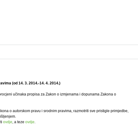
vima (od 14. 3. 2014.-14. 4. 2014.)
o procjeni učinaka propisa za Zakon o izmjenama i dopunama Zakona o
kona o autorskom pravu i srodnim pravima, razmotriti sve pristigle primjedbe,
išljenjem.
ti
ovdje
, a teze
ovdje
.