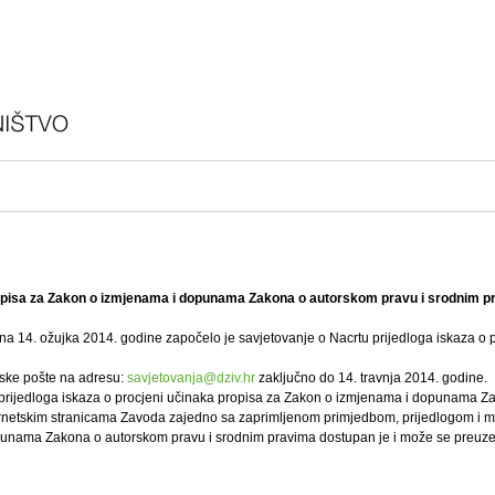
propisa za Zakon o izmjenama i dopunama Zakona o autorskom pravu i srodnim pra
ana 14. ožujka 2014. godine započelo je savjetovanje o Nacrtu prijedloga iskaza 
nske pošte na adresu:
savjetovanja@dziv.hr
zaključno do 14. travnja 2014. godine.
ta prijedloga iskaza o procjeni učinaka propisa za Zakon o izmjenama i dopunama Za
a internetskim stranicama Zavoda zajedno sa zaprimljenom primjedbom, prijedlogom i m
opunama Zakona o autorskom pravu i srodnim pravima dostupan je i može se preuze