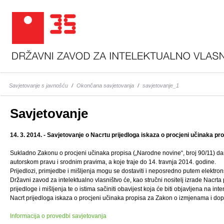
Savjetovanje s javnošću
/
Okončana savjetovanja
/
savjetovanje_1
Savjetovanje
14. 3. 2014. - Savjetovanje o Nacrtu prijedloga iskaza o procjeni učinaka 
Sukladno Zakonu o procjeni učinaka propisa („Narodne novine“, broj 90/11) d
autorskom pravu i srodnim pravima, a koje traje do 14. travnja 2014. godine.
Prijedlozi, primjedbe i mišljenja mogu se dostaviti i neposredno putem elektro
Državni zavod za intelektualno vlasništvo će, kao stručni nositelj izrade Nacr
prijedloge i mišljenja te o istima sačiniti obavijest koja će biti objavljena n
Nacrt prijedloga iskaza o procjeni učinaka propisa za Zakon o izmjenama i d
Informacija o provedbi savjetovanja