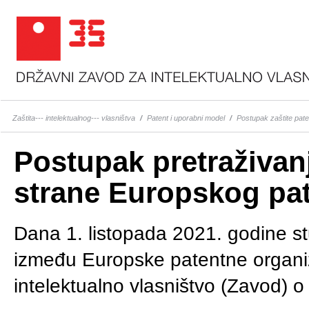
Zaštita--- intelektualnog--- vlasništva
/
Patent i uporabni model
/
Postupak zaštite pate
Postupak pretraživanj
strane Europskog pa
Dana 1. listopada 2021. godine s
između Europske patentne organi
intelektualno vlasništvo (Zavod) o