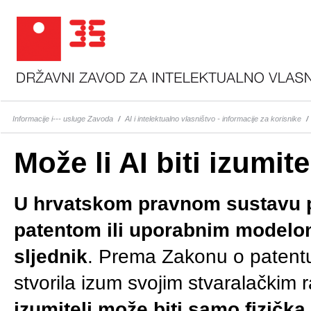
Informacije i--- usluge Zavoda
/
AI i intelektualno vlasništvo - informacije za korisnike
/
Može li AI biti izumite
U hrvatskom pravnom sustavu pr
patentom ili uporabnim modelom 
sljednik
. Prema Zakonu o patentu 
stvorila izum svojim stvaralačkim
izumitelj može biti samo fizičk