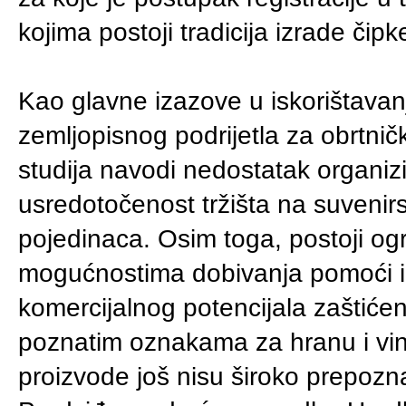
kojima postoji tradicija izrade čipk
Kao glavne izazove u iskorištavan
zemljopisnog podrijetla za obrtničk
studija navodi nedostatak organiz
usredotočenost tržišta na suvenir
pojedinaca. Osim toga, postoji ogra
mogućnostima dobivanja pomoći i p
komercijalnog potencijala zaštiće
poznatim oznakama za hranu i vino
proizvode još nisu široko prepozna