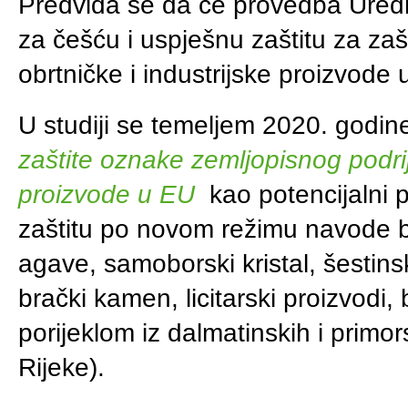
Predviđa se da će provedba Uredb
za češću i uspješnu zaštitu za zaš
obrtničke i industrijske proizvode 
U studiji se temeljem 2020. godin
zaštite oznake zemljopisnog podri
proizvode u EU
kao potencijalni pr
zaštitu po novom režimu navode 
agave, samoborski kristal, šestins
brački kamen, licitarski proizvodi, 
porijeklom iz dalmatinskih i primo
Rijeke).