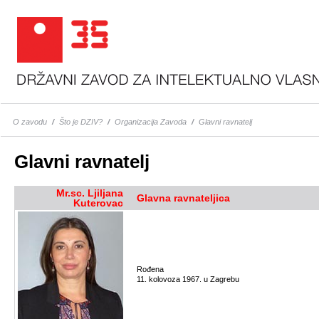
O zavodu
/
Što je DZIV?
/
Organizacija Zavoda
/
Glavni ravnatelj
Glavni ravnatelj
Mr.sc. Ljiljana
Glavna ravnateljica
Kuterovac
Rođena
11. kolovoza 1967. u Zagrebu