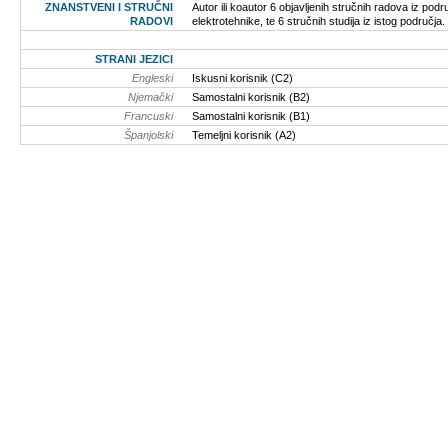
ZNANSTVENI I STRUČNI
Autor ili koautor 6 objavljenih stručnih radova iz podr
RADOVI
elektrotehnike, te 6 stručnih studija iz istog područja.
STRANI JEZICI
Engleski
Iskusni korisnik (C2)
Njemački
Samostalni korisnik (B2)
Francuski
Samostalni korisnik (B1)
Španjolski
Temeljni korisnik (A2)