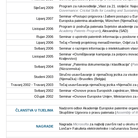
Program za rukovoditelje „Vlast za 21. stoljeće: Najva
Siječanj 2009
Governance: Cricital Skills for Leading and Sustaini
Seminar «Postupci prigovora i žalbeni postupci u E
Lipanj 2007
Europska patentna akademija, München (Njemačka)
Program iz područja patenata Svjetske akademije za i
Listopad 2006
Academy Patents Program
), Alexandria (SAD)
Rujan 2006
Seminar o upotrebi patentnih informacija u poslovne 
Lipanj 2006
Tečaj «Temelji projektnog menadžmenta», Odjel za š
Svibanj 2006
Seminar o razmjeni informacija o intelektualnom vlasn
Seminar «Osmišljavanje kampanja za potporu inovac
Listopad 2005
Kraljevstvo)
Seminar „Patentna dokumentacija i klasifikacija“ (
Pat
Svibanj 2004
(Nizozemska)
Stručno usavršavanje iz njemačkog jezika za visoke dr
Studeni 2003
(Njemačka) i Bruxelles (Belgija)
Travanj 2002 - Travanj 2003
Tečaj usavršavanja njemačkog jezika «Njemački za p
Svibanj 2002
Seminar «Osnove prava Europskih zajednica», Minist
Ožujak 2002
Seminar «Osnove Europske Unije», Ministarstvo za e
Nadzorni odbor Akademije Europske patentne organiz
ČLANSTVA U TIJELIMA
Skupštine Ugovora o pravu patenata (
Assembly of t
Nagrada
Microsofta
za najbolji završni rad u okviru
NAGRADE
Lončar» Fakulteta elektrotehnike i računarstva Sveuči