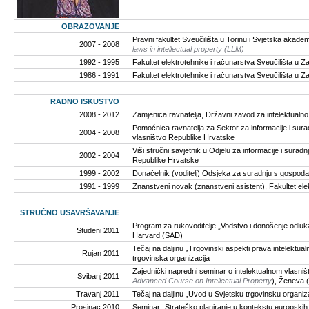
OBRAZOVANJE
Pravni fakultet Sveučilišta u Torinu i Svjetska akadem
2007 - 2008
laws in intellectual property (LLM)
1992 - 1995
Fakultet elektrotehnike i računarstva Sveučilišta u Za
1986 - 1991
Fakultet elektrotehnike i računarstva Sveučilišta u Zag
RADNO ISKUSTVO
2008 - 2012
Zamjenica ravnatelja, Državni zavod za intelektualn
Pomoćnica ravnatelja za Sektor za informacije i sura
2004 - 2008
vlasništvo Republike Hrvatske
Viši stručni savjetnik u Odjelu za informacije i sura
2002 - 2004
Republike Hrvatske
1999 - 2002
Donačelnik (voditelj) Odsjeka za suradnju s gospoda
1991 - 1999
Znanstveni novak (znanstveni asistent), Fakultet ele
STRUČNO USAVRŠAVANJE
Program za rukovoditelje „Vodstvo i donošenje odluk
Studeni 2011
Harvard (SAD)
Tečaj na daljinu „Trgovinski aspekti prava intelektual
Rujan 2011
trgovinska organizacija
Zajednički napredni seminar o intelektualnom vlasništ
Svibanj 2011
Advanced Course on Intellectual Property
), Ženeva 
Travanj 2011
Tečaj na daljinu „Uvod u Svjetsku trgovinsku organiza
Prosinac 2010
Seminar „Strateško planiranje u kontekstu europskih