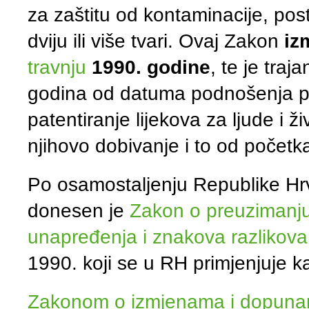
za zaštitu od kontaminacije, pos
dviju ili više tvari. Ovaj Zakon
iz
travnju
1990. godine
, te je tra
godina od datuma podnošenja pri
patentiranje lijekova za ljude i ž
njihovo dobivanje i to od početk
Po osamostaljenju Republike H
donesen je
Zakon o preuzimanju 
unapređenja i znakova razlikova
1990. koji se u RH primjenjuje k
Zakonom o izmjenama i dopunama