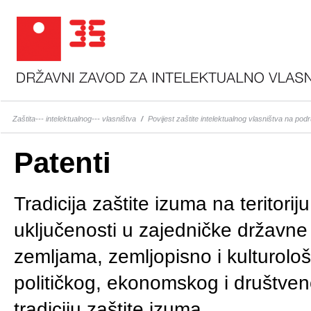
Zaštita--- intelektualnog--- vlasništva
/
Povijest zaštite intelektualnog vlasništva na pod
Patenti
Tradicija zaštite izuma na teritori
uključenosti u zajedničke državn
zemljama, zemljopisno i kulturološ
političkog, ekonomskog i društveno
tradiciju zaštite izuma.