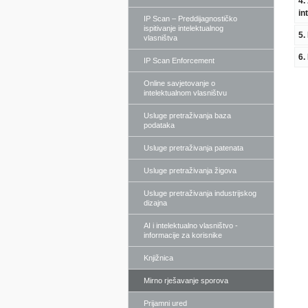
4.
in
IP Scan – Preddijagnostičko
ispitivanje intelektualnog
5.
vlasništva
6.
IP Scan Enforcement
Online savjetovanje o
intelektualnom vlasništvu
Usluge pretraživanja baza
podataka
Usluge pretraživanja patenata
Usluge pretraživanja žigova
Usluge pretraživanja industrijskog
dizajna
AI i intelektualno vlasništvo -
informacije za korisnike
Knjižnica
Mirno rješavanje sporova
Prijamni ured