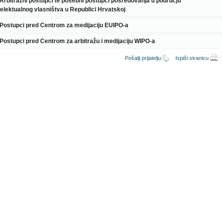
 Arbitražni postupci te posebni postupci posredovanja u području
telektualnog vlasništva u Republici Hrvatskoj
 Postupci pred Centrom za medijaciju EUIPO-a
 Postupci pred Centrom za arbitražu i medijaciju WIPO-a
Pošalji prijatelju
Ispiši stranicu