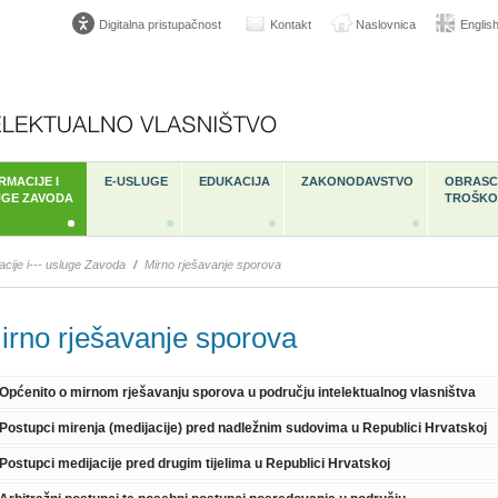
Digitalna pristupačnost
Kontakt
Naslovnica
Englis
RMACIJE I
E-USLUGE
EDUKACIJA
ZAKONODAVSTVO
OBRASCI
UGE ZAVODA
TROŠKO
acije i--- usluge Zavoda
/
Mirno rješavanje sporova
irno rješavanje sporova
 Općenito o mirnom rješavanju sporova u području intelektualnog vlasništva
 Postupci mirenja (medijacije) pred nadležnim sudovima u Republici Hrvatskoj
 Postupci medijacije pred drugim tijelima u Republici Hrvatskoj