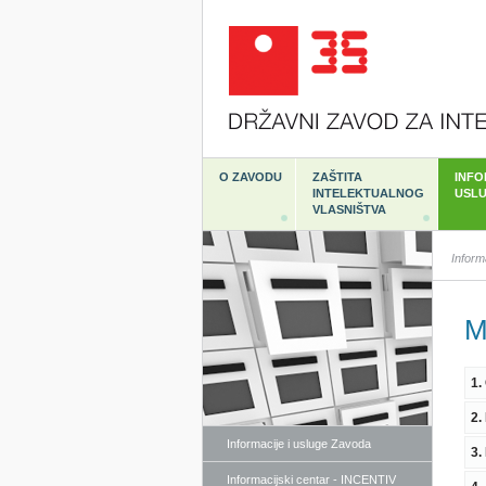
O ZAVODU
ZAŠTITA
INFO
INTELEKTUALNOG
USL
VLASNIŠTVA
Inform
M
1.
2.
Informacije i usluge Zavoda
3.
Informacijski centar - INCENTIV