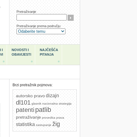
h
Pretraživanje
Pretraživanje prema području:
 I
NOVOSTI I
NAJČEŠĆA
VI
OBAVIJESTI
PITANJA
Brzi pretražnik pojmova:
dizajn
autorsko pravo
dl101
glasnik
nacionalna strategija
patlib
patenti
pretraživanje
provedba prava
žig
statistika
zastupanje