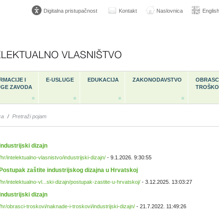
Digitalna pristupačnost
Kontakt
Naslovnica
Englis
RMACIJE I
E-USLUGE
EDUKACIJA
ZAKONODAVSTVO
OBRASCI
UGE ZAVODA
TROŠKO
ca
/
Pretraži pojam
Industrijski dizajn
/hr/intelektualno-vlasnistvo/industrijski-dizajn/
- 9.1.2026. 9:30:55
Postupak zaštite industrijskog dizajna u Hrvatskoj
/hr/intelektualno-vl...ski-dizajn/postupak-zastite-u-hrvatskoj/
- 3.12.2025. 13:03:27
Industrijski dizajn
/hr/obrasci-troskovi/naknade-i-troskovi/industrijski-dizajn/
- 21.7.2022. 11:49:26