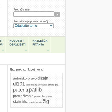
h
Pretraživanje
Pretraživanje prema području:
 I
NOVOSTI I
NAJČEŠĆA
VI
OBAVIJESTI
PITANJA
Brzi pretražnik pojmova:
dizajn
autorsko pravo
dl101
glasnik
nacionalna strategija
patlib
patenti
pretraživanje
provedba prava
žig
statistika
zastupanje