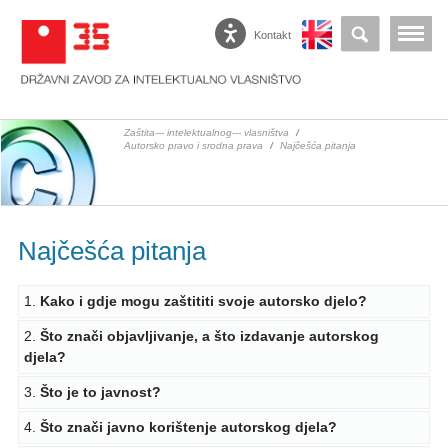
Kontakt
Zaštita--- intelektualnog--- vlasništva
/
Autorsko pravo i srodna prava
/
Najčešća pitanja
Najčešća pitanja
1.
Kako i gdje mogu zaštititi svoje autorsko djelo?
2.
Što znači objavljivanje, a što izdavanje autorskog
djela?
3.
Što je to javnost?
4.
Što znači javno korištenje autorskog djela?