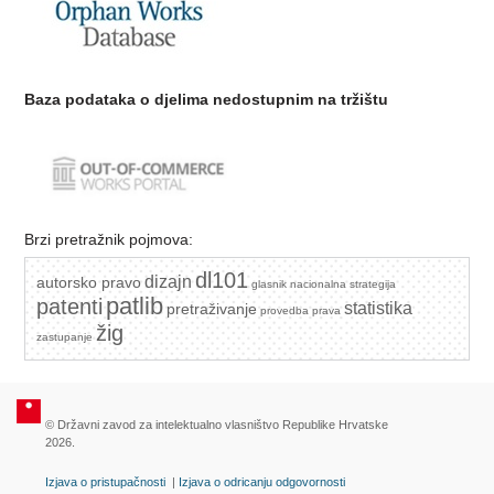
Baza podataka o djelima nedostupnim na tržištu
Brzi pretražnik pojmova:
dl101
dizajn
autorsko pravo
glasnik
nacionalna strategija
patlib
patenti
statistika
pretraživanje
provedba prava
žig
zastupanje
© Državni zavod za intelektualno vlasništvo Republike Hrvatske
2026.
Izjava o pristupačnosti
|
Izjava o odricanju odgovornosti