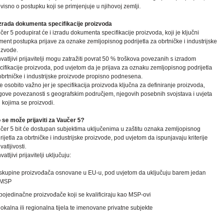
visno o postupku koji se primjenjuje u njihovoj zemlji.
Izrada dokumenta specifikacije proizvoda
čer 5 podupirat će i izradu dokumenta specifikacije proizvoda, koji je ključni
ment postupka prijave za oznake zemljopisnog podrijetla za obrtničke i industrijske
izvode.
hvatljivi prijavitelji mogu zatražiti povrat 50 % troškova povezanih s izradom
cifikacije proizvoda, pod uvjetom da je prijava za oznaku zemljopisnog podrijetla
obrtničke i industrijske proizvode propisno podnesena.
je osobito važno jer je specifikacija proizvoda ključna za definiranje proizvoda,
gove povezanosti s geografskim područjem, njegovih posebnih svojstava i uvjeta
 kojima se proizvodi.
 se može prijaviti za Vaučer 5?
čer 5 bit će dostupan subjektima uključenima u zaštitu oznaka zemljopisnog
rijetla za obrtničke i industrijske proizvode, pod uvjetom da ispunjavaju kriterije
vatljivosti.
vatljivi prijavitelji uključuju:
skupine proizvođača osnovane u EU-u, pod uvjetom da uključuju barem jedan
MSP
pojedinačne proizvođače koji se kvalificiraju kao MSP-ovi
lokalna ili regionalna tijela te imenovane privatne subjekte