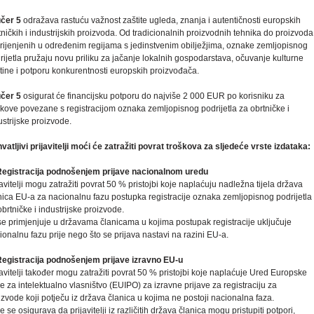
čer 5
odražava rastuću važnost zaštite ugleda, znanja i autentičnosti europskih
tničkih i industrijskih proizvoda. Od tradicionalnih proizvodnih tehnika do proizvoda
rijenjenih u određenim regijama s jedinstvenim obilježjima, oznake zemljopisnog
rijetla pružaju novu priliku za jačanje lokalnih gospodarstava, očuvanje kulturne
tine i potporu konkurentnosti europskih proizvođača.
čer 5
osigurat će financijsku potporu do najviše 2 000 EUR po korisniku za
škove povezane s registracijom oznaka zemljopisnog podrijetla za obrtničke i
ustrijske proizvode.
hvatljivi prijavitelji moći će zatražiti povrat troškova za sljedeće vrste izdataka:
Registracija podnošenjem prijave nacionalnom uredu
javitelji mogu zatražiti povrat 50 % pristojbi koje naplaćuju nadležna tijela država
nica EU-a za nacionalnu fazu postupka registracije oznaka zemljopisnog podrijetla
obrtničke i industrijske proizvode.
se primjenjuje u državama članicama u kojima postupak registracije uključuje
ionalnu fazu prije nego što se prijava nastavi na razini EU-a.
Registracija podnošenjem prijave izravno EU-u
javitelji također mogu zatražiti povrat 50 % pristojbi koje naplaćuje Ured Europske
je za intelektualno vlasništvo (EUIPO) za izravne prijave za registraciju za
izvode koji potječu iz država članica u kojima ne postoji nacionalna faza.
e se osigurava da prijavitelji iz različitih država članica mogu pristupiti potpori,