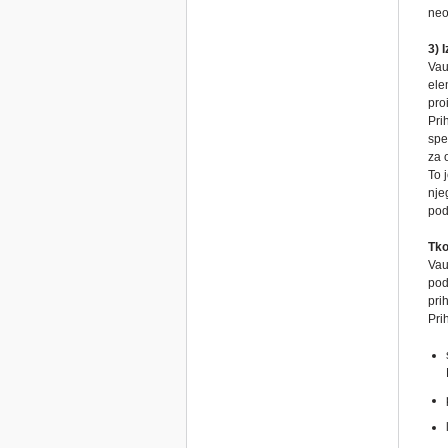
neo
3) 
Vau
ele
pro
Pri
spe
za 
To 
nje
pod
Tko
Vau
pod
prih
Prih