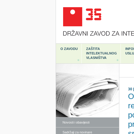
O ZAVODU
ZAŠTITA
INFO
INTELEKTUALNOG
USL
VLASNIŠTVA
30 
O
r
p
p
Novosti i obavijesti
s
Sadržaji za novinare