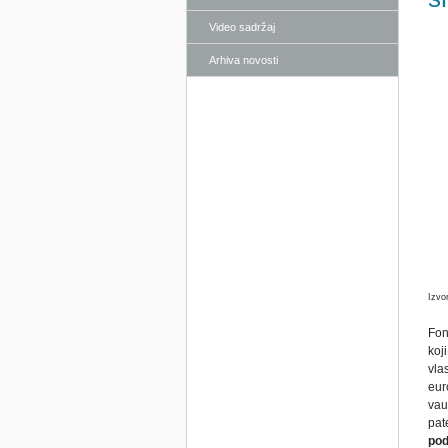
Video sadržaj
Arhiva novosti
Izvo
Fon
koj
vla
eur
vau
pat
pod