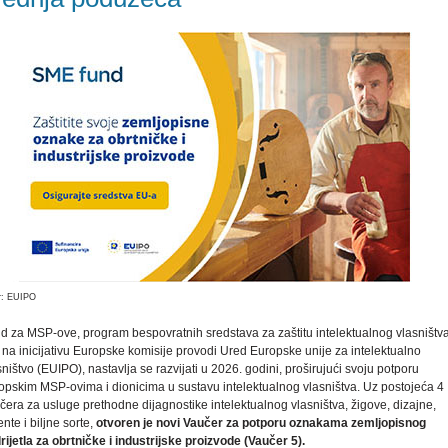
r: EUIPO
d za MSP-ove, program bespovratnih sredstava za zaštitu intelektualnog vlasništv
i na inicijativu Europske komisije provodi Ured Europske unije za intelektualno
sništvo (EUIPO), nastavlja se razvijati u 2026. godini, proširujući svoju potporu
opskim MSP-ovima i dionicima u sustavu intelektualnog vlasništva. Uz postojeća 4
čera za usluge prethodne dijagnostike intelektualnog vlasništva, žigove, dizajne,
ente i biljne sorte,
otvoren je novi Vaučer za potporu oznakama zemljopisnog
rijetla za obrtničke i industrijske proizvode (Vaučer 5).