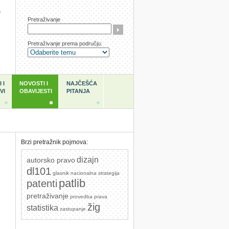
h
Pretraživanje
Pretraživanje prema području:
 I
NOVOSTI I
NAJČEŠĆA
VI
OBAVIJESTI
PITANJA
Brzi pretražnik pojmova:
dizajn
autorsko pravo
dl101
glasnik
nacionalna strategija
patlib
patenti
pretraživanje
provedba prava
žig
statistika
zastupanje