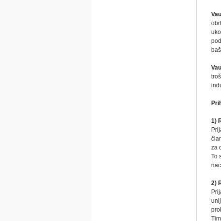
Vau
obr
uko
pod
baš
Vau
tro
ind
Pri
1) 
Pri
čla
za 
To 
nac
2) 
Pri
uni
pro
Tim