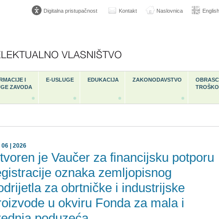
Digitalna pristupačnost
Kontakt
Naslovnica
Englis
RMACIJE I
E-USLUGE
EDUKACIJA
ZAKONODAVSTVO
OBRASCI
UGE ZAVODA
TROŠKO
| 06 | 2026
tvoren je Vaučer za financijsku potporu
egistracije oznaka zemljopisnog
odrijetla za obrtničke i industrijske
roizvode u okviru Fonda za mala i
rednja poduzeća