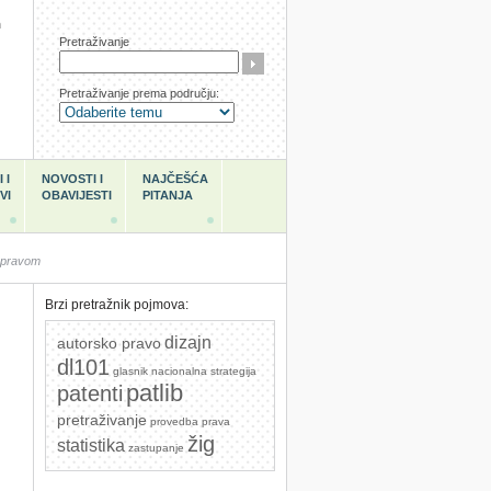
h
Pretraživanje
Pretraživanje prema području:
 I
NOVOSTI I
NAJČEŠĆA
VI
OBAVIJESTI
PITANJA
 pravom
Brzi pretražnik pojmova:
dizajn
autorsko pravo
dl101
glasnik
nacionalna strategija
patlib
patenti
pretraživanje
provedba prava
žig
statistika
zastupanje