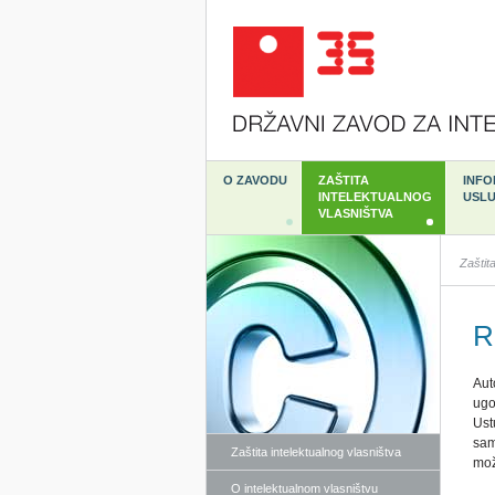
O ZAVODU
ZAŠTITA
INFO
INTELEKTUALNOG
USL
VLASNIŠTVA
Zaštita
R
Aut
ugo
Ust
sa
Zaštita intelektualnog vlasništva
mož
O intelektualnom vlasništvu