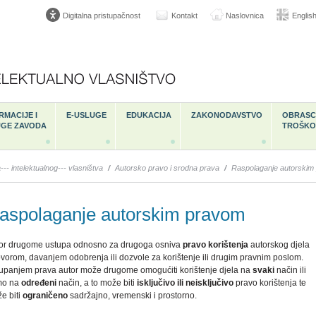
Digitalna pristupačnost
Kontakt
Naslovnica
Englis
RMACIJE I
E-USLUGE
EDUKACIJA
ZAKONODAVSTVO
OBRASCI
UGE ZAVODA
TROŠKO
--- intelektualnog--- vlasništva
/
Autorsko pravo i srodna prava
/
Raspolaganje autorskim
aspolaganje autorskim pravom
or drugome ustupa odnosno za drugoga osniva
pravo korištenja
autorskog djela
vorom, davanjem odobrenja ili dozvole za korištenje ili drugim pravnim poslom.
upanjem prava autor može drugome omogućiti korištenje djela na
svaki
način ili
mo na
određeni
način, a to može biti
isključivo ili neisključivo
pravo korištenja te
e biti
ograničeno
sadržajno, vremenski i prostorno.