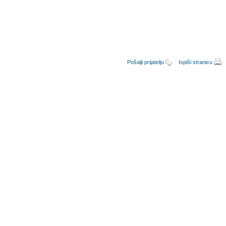
Pošalji prijatelju
Ispiši stranicu