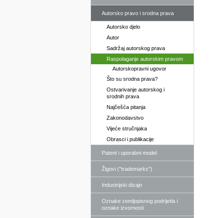
Autorsko pravo i srodna prava
Autorsko djelo
Autor
Sadržaj autorskog prava
Raspolaganje autorskim pravom
Autorskopravni ugovor
Što su srodna prava?
Ostvarivanje autorskog i
srodnih prava
Najčešća pitanja
Zakonodavstvo
Vijeće stručnjaka
Obrasci i publikacije
Patent i uporabni model
Žigovi ("trademarks")
Industrijski dizajn
Oznake zemljopisnog podrijetla i
oznake izvornosti