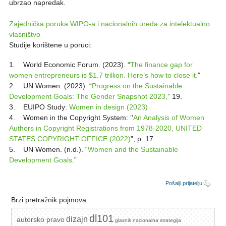
ubrzao napredak.
Zajednička poruka WIPO-a i nacionalnih ureda za intelektualno
vlasništvo
Studije korištene u poruci:
1. World Economic Forum. (2023). “
The finance gap for
women entrepreneurs is $1.7 trillion. Here’s how to close it.
”
2. UN Women. (2023). “
Progress on the Sustainable
Development Goals: The Gender Snapshot 2023,
” 19.
3. EUIPO Study:
Women in design (2023)
4. Women in the Copyright System: ‘’
An Analysis of Women
Authors in Copyright Registrations from 1978-2020, UNITED
STATES COPYRIGHT OFFICE (2022)
”, p. 17.
5. UN Women. (n.d.). “
Women and the Sustainable
Development Goals
.”
Pošalji prijatelju
Brzi pretražnik pojmova:
dl101
dizajn
autorsko pravo
glasnik
nacionalna strategija