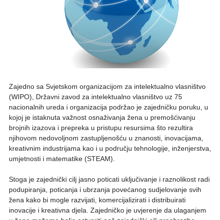
Zajedno sa Svjetskom organizacijom za intelektualno vlasništvo
(WIPO), Državni zavod za intelektualno vlasništvo uz 75
nacionalnih ureda i organizacija podržao je zajedničku poruku, u
kojoj je istaknuta važnost osnaživanja žena u premošćivanju
brojnih izazova i prepreka u pristupu resursima što rezultira
njihovom nedovoljnom zastupljenošću u znanosti, inovacijama,
kreativnim industrijama kao i u području tehnologije, inženjerstva,
umjetnosti i matematike (STEAM).
Stoga je zajednički cilj jasno poticati uključivanje i raznolikost radi
podupiranja, poticanja i ubrzanja povećanog sudjelovanje svih
žena kako bi mogle razvijati, komercijalizirati i distribuirati
inovacije i kreativna djela. Zajedničko je uvjerenje da ulaganjem