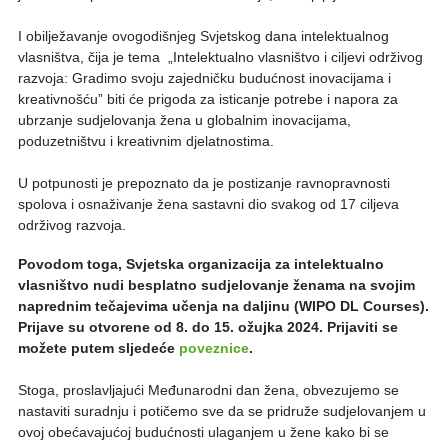
I obilježavanje ovogodišnjeg Svjetskog dana intelektualnog
vlasništva, čija je tema „Intelektualno vlasništvo i ciljevi održivog
razvoja: Gradimo svoju zajedničku budućnost inovacijama i
kreativnošću” biti će prigoda za isticanje potrebe i napora za
ubrzanje sudjelovanja žena u globalnim inovacijama,
poduzetništvu i kreativnim djelatnostima.
U potpunosti je prepoznato da je postizanje ravnopravnosti
spolova i osnaživanje žena sastavni dio svakog od 17 ciljeva
održivog razvoja.
Povodom toga, Svjetska organizacija za intelektualno
vlasništvo nudi besplatno sudjelovanje ženama na svojim
naprednim tečajevima učenja na daljinu (WIPO DL Courses).
Prijave su otvorene od 8. do 15. ožujka 2024. Prijaviti se
možete putem sljedeće
poveznice
.
Stoga, proslavljajući Međunarodni dan žena, obvezujemo se
nastaviti suradnju i potičemo sve da se pridruže sudjelovanjem u
ovoj obećavajućoj budućnosti ulaganjem u žene kako bi se