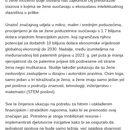
u žene možemo bolje ostvariti naš zajednički cilj preobrazbe
izazova s kojima se žene suočavaju u ekosustavu intelektualnog
vlasništva u prilike.
Unatoč značajnog udjela u mikro, malim i srednjim poduzećima,
procijenjeno je da se žene poduzetnice suočavaju s 1.7 bilijuna
dolara vrijednim financijskim jazom, koji ograničava njihov
potencijal za dodatnih 10 bilijuna dolara ekonomske vrijednosti
globalnoj ekonomiji do 2030. Nadalje, među izumiteljima na
međunarodnoj listi patentnih prijava u 2023. g. pet puta je manja
vjerojatnost da će patentne prijave biti podnesene od strane
žena nego muškaraca. Studije također pokazuju da su žene
nedovoljno zastupljene u dizajnu i autorskim pravima. Osim toga,
samo jedan u tri istraživača je žena, a žene imaju samo jedan pd
pet poslova u području znanosti, tehnologiji, inženjerstvu i
matematici (STEM poslovi).
Sve te činjenice ukazuju na potrebu za hitnim i usklađenim
financijskim i strateškim naporima, kako bi se premostio ovaj
značajan jaz. Potrebno je stoga mobilizirati resurse i
implementirati djelotvorne inicijative kako bi se osiguralo da
jednakost spolova ne bude samo težnja, već opipljiva stvarnost.