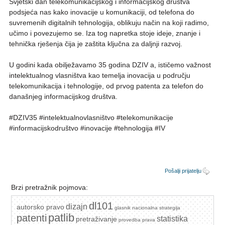
Svjetski dan telekomunikacijskog i informacijskog društva
podsjeća nas kako inovacije u komunikaciji, od telefona do
suvremenih digitalnih tehnologija, oblikuju način na koji radimo,
učimo i povezujemo se. Iza tog napretka stoje ideje, znanje i
tehnička rješenja čija je zaštita ključna za daljnji razvoj.
U godini kada obilježavamo 35 godina DZIV a, ističemo važnost
intelektualnog vlasništva kao temelja inovacija u području
telekomunikacija i tehnologije, od prvog patenta za telefon do
današnjeg informacijskog društva.
#DZIV35 #intelektualnovlasništvo #telekomunikacije
#informacijskodruštvo #inovacije #tehnologija #IV
Pošalji prijatelju
Brzi pretražnik pojmova:
dl101
dizajn
autorsko pravo
glasnik
nacionalna strategija
patlib
patenti
statistika
pretraživanje
provedba prava