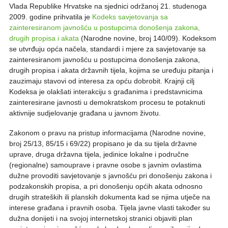
Vlada Republike Hrvatske na sjednici održanoj 21. studenoga
2009. godine prihvatila je
Kodeks savjetovanja sa
zainteresiranom javnošću u postupcima donošenja zakona,
drugih propisa i akata
(Narodne novine, broj 140/09). Kodeksom
se utvrđuju opća načela, standardi i mjere za savjetovanje sa
zainteresiranom javnošću u postupcima donošenja zakona,
drugih propisa i akata državnih tijela, kojima se uređuju pitanja i
zauzimaju stavovi od interesa za opću dobrobit. Krajnji cilj
Kodeksa je olakšati interakciju s građanima i predstavnicima
zainteresirane javnosti u demokratskom procesu te potaknuti
aktivnije sudjelovanje građana u javnom životu.
Zakonom o pravu na pristup informacijama (Narodne novine,
broj 25/13, 85/15 i 69/22) propisano je da su tijela državne
uprave, druga državna tijela, jedinice lokalne i područne
(regionalne) samouprave i pravne osobe s javnim ovlastima
dužne provoditi savjetovanje s javnošću pri donošenju zakona i
podzakonskih propisa, a pri donošenju općih akata odnosno
drugih strateških ili planskih dokumenta kad se njima utječe na
interese građana i pravnih osoba. Tijela javne vlasti također su
dužna donijeti i na svojoj internetskoj stranici objaviti plan