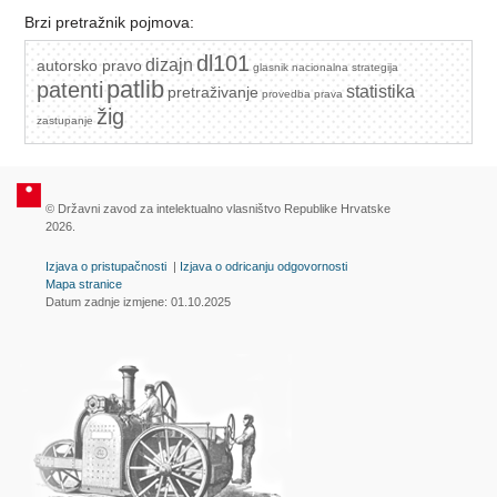
Brzi pretražnik pojmova:
dl101
dizajn
autorsko pravo
glasnik
nacionalna strategija
patlib
patenti
statistika
pretraživanje
provedba prava
žig
zastupanje
© Državni zavod za intelektualno vlasništvo Republike Hrvatske
2026.
Izjava o pristupačnosti
|
Izjava o odricanju odgovornosti
Mapa stranice
Datum zadnje izmjene: 01.10.2025