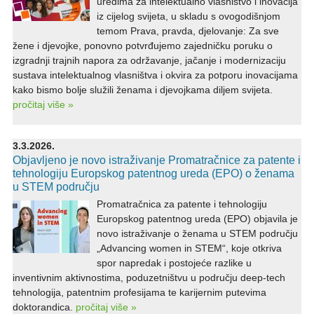
uredima za intelektualno vlasništvo i inovacija
iz cijelog svijeta, u skladu s ovogodišnjom
temom Prava, pravda, djelovanje: Za sve
žene i djevojke, ponovno potvrđujemo zajedničku poruku o
izgradnji trajnih napora za održavanje, jačanje i modernizaciju
sustava intelektualnog vlasništva i okvira za potporu inovacijama
kako bismo bolje služili ženama i djevojkama diljem svijeta.
pročitaj više »
3.3.2026.
Objavljeno je novo istraživanje Promatračnice za patente i
tehnologiju Europskog patentnog ureda (EPO) o ženama
u STEM području
Promatračnica za patente i tehnologiju
Europskog patentnog ureda (EPO) objavila je
novo istraživanje o ženama u STEM području
„Advancing women in STEM“, koje otkriva
spor napredak i postojeće razlike u
inventivnim aktivnostima, poduzetništvu u području deep‑tech
tehnologija, patentnim profesijama te karijernim putevima
doktorandica.
pročitaj više »