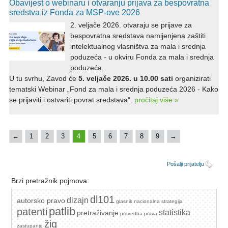
Obavijest o webinaru i otvaranju prijava za bespovratna
sredstva iz Fonda za MSP-ove 2026
2. veljače 2026. otvaraju se prijave za
bespovratna sredstava namijenjena zaštiti
intelektualnog vlasništva za mala i srednja
poduzeća - u okviru Fonda za mala i srednja
poduzeća.
U tu svrhu, Zavod će
5. veljače 2026. u 10.00 sati
organizirati
tematski Webinar „Fond za mala i srednja poduzeća 2026 - Kako
se prijaviti i ostvariti povrat sredstava“.
pročitaj više »
←
1
2
3
4
5
6
7
8
9
→
Pošalji prijatelju
Brzi pretražnik pojmova:
dl101
dizajn
autorsko pravo
glasnik
nacionalna strategija
patlib
patenti
statistika
pretraživanje
provedba prava
žig
zastupanje