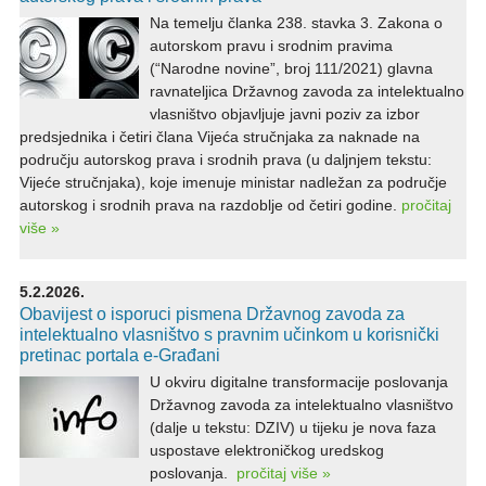
Na temelju članka 238. stavka 3. Zakona o
autorskom pravu i srodnim pravima
(“Narodne novine”, broj 111/2021) glavna
ravnateljica Državnog zavoda za intelektualno
vlasništvo objavljuje javni poziv za izbor
predsjednika i četiri člana Vijeća stručnjaka za naknade na
području autorskog prava i srodnih prava (u daljnjem tekstu:
Vijeće stručnjaka), koje imenuje ministar nadležan za područje
autorskog i srodnih prava na razdoblje od četiri godine.
pročitaj
više »
5.2.2026.
Obavijest o isporuci pismena Državnog zavoda za
intelektualno vlasništvo s pravnim učinkom u korisnički
pretinac portala e-Građani
U okviru digitalne transformacije poslovanja
Državnog zavoda za intelektualno vlasništvo
(dalje u tekstu: DZIV) u tijeku je nova faza
uspostave elektroničkog uredskog
poslovanja.
pročitaj više »