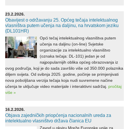
23.2.2026.
Obavijest o održavanju 25. Općeg tečaja intelektualnog
vlasništva putem učenja na daljinu, na hrvatskom jeziku
(DL101HR)
Opći tečaj intelektualnog vlasništva putem
učenja na daljinu (on-line) Svjetske
organizacije za intelektualno vlasništvo
(oznaka tečaja: DL-101) jedan je od
najpopularnijih oblika općeg obrazovanja iz
ovog područja, koji je do sada završilo više od 350.000 polaznika
diljem svijeta. Od svibnja 2025. godine, počinje se primjenjivati
nova poboljšana verzija tečaja koja nudi suvremene načine
učenja te uključuje video materijale i interaktivni sadržaj.
pročitaj
više »
16.2.2026.
Objava zajedničkih priopćenja nacionalnih ureda za
intelektualno vlasništvo država članica EU
Zavod u okviru Mreže Europske unije za